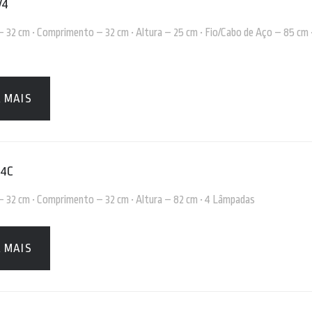
/4
– 32 cm • Comprimento – 32 cm • Altura – 25 cm • Fio/Cabo de Aço – 85 cm 
A MAIS
 4C
 – 32 cm • Comprimento – 32 cm • Altura – 82 cm • 4 Lâmpadas
A MAIS