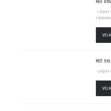
REF. 610
• Largura 
Lâmpadas
VEJ
REF. 510
• Largura
VEJ