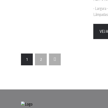
• Largura
Lâmpadas
VEJ
1
2