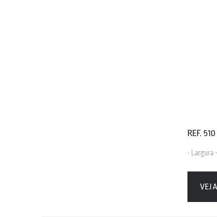
REF. 510
• Largura
VEJ