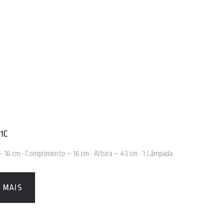
 1C
 – 16 cm • Comprimento – 16 cm • Altura – 43 cm • 1 Lâmpada
A MAIS