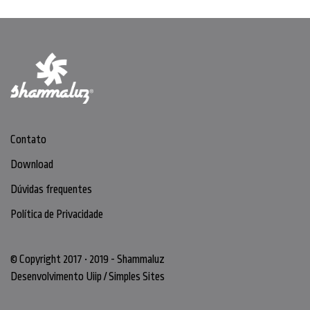
Contato
Download
Dúvidas frequentes
Política de Privacidade
© Copyright 2017 • 2019 - Shammaluz
Desenvolvimento
Uiip
/
Simples Sites